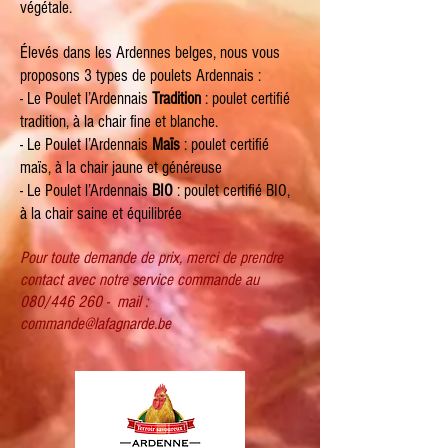
végétale.
Élevés dans les Ardennes belges, nous vous
proposons 3 types de poulets Ardennais :
- Le Poulet l’Ardennais
Tradition
: poulet certifié
tradition, à la chair fine et blanche.
- Le Poulet l’Ardennais
Maïs
: poulet certifié
maïs, à la chair jaune et généreuse
- Le Poulet l’Ardennais
BIO
: poulet certifié BIO,
à la chair saine et équilibrée
Pour toute demande de prix, merci de prendre
contact avec notre service commande au
080/446 260 - mail :
commande@lafagnarde.be