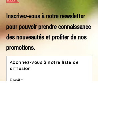
passe.
Inscrivez-vous à notre n
ew
slet
t
er
p
our po
uvoir prendre connaissance
des nouveautés et profiter de nos
promotions.
Abonnez-vous à notre liste de
diffusion
E-mail
Prénom
Nom de famille