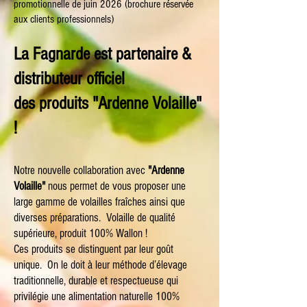
promotionnelle de juin 2026 (brochure réservée
aux clients professionnels)
La Fagnarde est partenaire &
distributeur officiel
des produits "Ardenne Volaille"
!
Notre nouvelle collaboration avec
"Ardenne
Volaille"
nous permet de vous proposer une
large gamme de volailles fraîches ainsi que
diverses préparations. Volaille de qualité
supérieure, produit 100% Wallon !
Ces produits se distinguent par leur goût
unique. On le doit à leur méthode d’élevage
traditionnelle, durable et respectueuse qui
privilégie une alimentation naturelle 100%