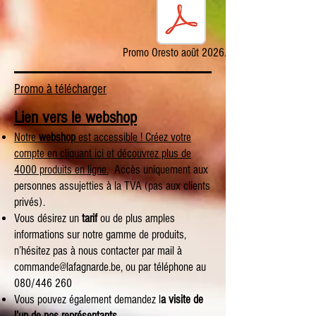
Promo Oresto août 2026.pdf
Promo à télécharger
Lien vers le webshop
Notre
webshop
est accessible ! Créez votre
compte en cliquant ici et découvrez plus de
4000 produits en ligne.
Accès uniquement aux
personnes assujetties à la TVA (pas aux clients
privés).
Vous désirez un
tarif
ou de plus amples
informations sur notre gamme de produits,
n’hésitez pas à nous contacter par mail à
commande@lafagnarde.be
, ou par téléphone au
080/446 260
Vous pouvez également demandez l
a visite de
l’un de nos représentants.