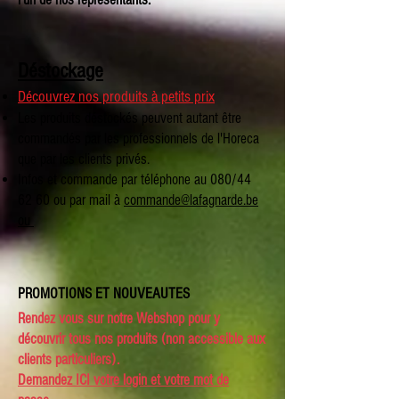
Déstockage
Découvrez nos produits à petits prix
Les produits déstockés peuvent autant être
commandés par les professionnels de l'Horeca
que par les clients privés.
Infos et commande par téléphone au 080/44
62 60 ou par mail à
commande@lafagnarde.be
ou
PROMOTIONS ET NOUVEAUTES
Rendez vous sur notre Webshop pour y
découvrir tous nos produits (non accessible aux
clients particuliers).
Demandez
ICI
votre login et votre mot de