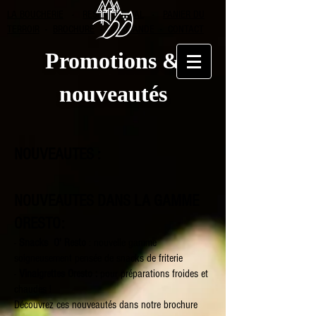
LA BOUCHERIE
-
RESEAU SOCIAL
-
PANIER DU
TERROIR
-
BROCHURE
-
COMMANDE - CONTACT
Promotions &
nouveautés
NOUVEAUTES :
NOUVEAUTES DANS LA GAMME
ORESTO:
-
Snacks O' Resto
: nouvelle gamme
soigneusement pensée de snacks de friterie
-
Vinaigrettes Oresto :
pour préparations froides et
chaudes !
Découvrez ces nouveautés dans notre brochure